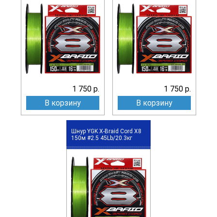
1 750 р.
1 750 р.
В корзину
В корзину
Шнур YGK X-Braid Cord X8
150м #2.5 45Lb/20.3кг