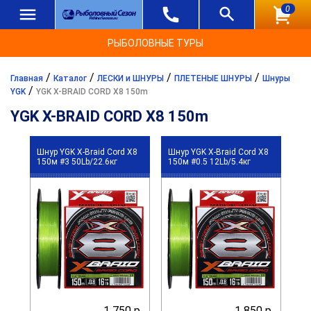
0
РЫБОЛОВНЫЕ ТУРЫ
/
/
/
/
Главная
Каталог
ЛЕСКИ и ШНУРЫ
ПЛЕТЕНЫЕ ШНУРЫ
Шнуры
/
YGK
YGK X-BRAID CORD X8 150m
YGK X-BRAID CORD X8 150m
Шнур YGK X-Braid Cord X8
Шнур YGK X-Braid Cord X8
150м #3 50Lb/22.6кг
150м #0.5 12Lb/5.4кг
1 750 р.
1 850 р.