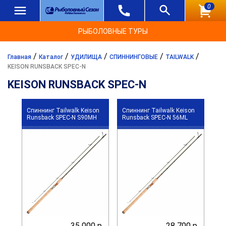
0
РЫБОЛОВНЫЕ ТУРЫ
/
/
/
/
/
Главная
Каталог
УДИЛИЩА
СПИННИНГОВЫЕ
TAILWALK
KEISON RUNSBACK SPEC-N
KEISON RUNSBACK SPEC-N
Спиннинг Tailwalk Keison
Спиннинг Tailwalk Keison
Runsback SPEC-N S90MH
Runsback SPEC-N 56ML
35 000 р.
28 700 р.