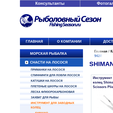
Консультанты
Фотога
ГЛАВНАЯ
О КОМПАНИИ
ДОСТ
Главная
/
К
МОРСКАЯ РЫБАЛКА
942R
СНАСТИ НА ЛОСОСЯ
SHIMAN
ПРИМАНКИ НА ЛОСОСЯ
СПИННИНГИ ДЛЯ ЛОВЛИ ЛОСОСЯ
Инструмент
КАТУШКИ НА ЛОСОСЯ
колец Shima
ПЛЕТЕНЫЕ ШНУРЫ НА ЛОСОСЯ
Scissors Pli
ЛЕСКА ФЛЮОРОКАРБОНОВАЯ
ЗАХВАТ ДЛЯ РЫБЫ
ИНСТРУМЕНТ ДЛЯ ЗАВОДНЫХ
КОЛЕЦ