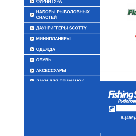
ФУРНИТУРА
НАБОРЫ РЫБОЛОВНЫХ
СНАСТЕЙ
ДАУНРИГГЕРЫ SCOTTY
МИНИПЛАНЕРЫ
ОДЕЖДА
ОБУВЬ
АКСЕССУАРЫ
ЛАКИ ДЛЯ ПРИМАНОК
ПОДВОДНЫЕ КАМЕРЫ
ЭХОЛОТЫ
ЗИМНЯЯ РЫБАЛКА
8-(499)
СУМКИ/РЮКЗАКИ
ЯЩИКИ/КОРОБКИ