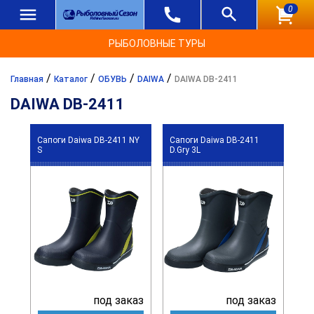
0
РЫБОЛОВНЫЕ ТУРЫ
/
/
/
/
Главная
Каталог
ОБУВЬ
DAIWA
DAIWA DB-2411
DAIWA DB-2411
Сапоги Daiwa DB-2411 NY
Сапоги Daiwa DB-2411
S
D.Gry 3L
под заказ
под заказ