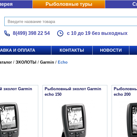
лерея
Рыболовные туры
С
8(499) 398 22 54
с 10 до 19 без выходных
АВКА И ОПЛАТА
КОНТАКТЫ
НОВОСТИ
аталог
/
ЭХОЛОТЫ
/
Garmin
/
Echo
 эхолот Garmin
Рыболовный эхолот Garmin
Рыболовны
echo 150
echo 200