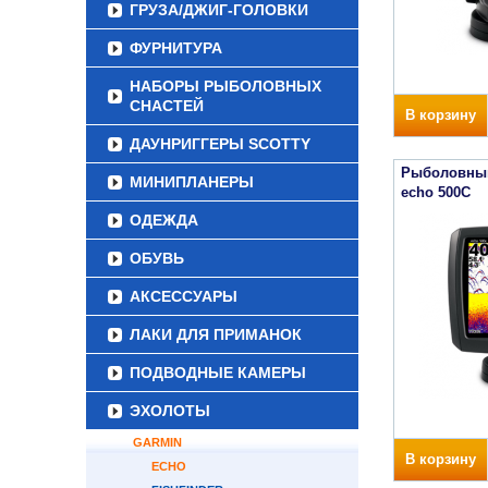
ГРУЗА/ДЖИГ-ГОЛОВКИ
ФУРНИТУРА
НАБОРЫ РЫБОЛОВНЫХ
СНАСТЕЙ
В корзину
ДАУНРИГГЕРЫ SCOTTY
Рыболовный
МИНИПЛАНЕРЫ
echo 500С
ОДЕЖДА
ОБУВЬ
АКСЕССУАРЫ
ЛАКИ ДЛЯ ПРИМАНОК
ПОДВОДНЫЕ КАМЕРЫ
ЭХОЛОТЫ
GARMIN
В корзину
ECHO