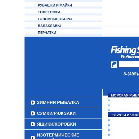
РУБАШКИ И МАЙКИ
ТОЛСТОВКИ
ГОЛОВНЫЕ УБОРЫ
БАЛАКЛАВЫ
ПЕРЧАТКИ
НОСКИ
ОБУВЬ
АКСЕССУАРЫ
ЛАКИ ДЛЯ ПРИМАНОК
8-(499)
ПОДВОДНЫЕ КАМЕРЫ
ЭХОЛОТЫ
МОРСКАЯ РЫБ
СНАСТИ НА ЛО
ЗИМНЯЯ РЫБАЛКА
КАТУШКИ
УДИЛИЩА
СУМКИ/РЮКЗАКИ
ТУБУСЫ И ЧЕХ
ЛЕСКИ И ШНУР
ЯЩИКИ/КОРОБКИ
ПРИМАНКИ
ГРУЗА/ДЖИГ-Г
ИЗОТЕРМИЧЕСКИЕ
ФУРНИТУРА