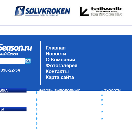
Главная
Новости
О Компании
Фотогалерея
-398-22-54
Контакты
Карта сайта
АЛКА
НАБОРЫ РЫБОЛОВНЫХ
ЭХОЛОТЫ
СОСЯ
СНАСТЕЙ
ЗИМНЯЯ РЫБАЛ
ДАУНРИГГЕРЫ SCOTTY
СУМКИ/РЮКЗАК
МИНИПЛАНЕРЫ
ЯЩИКИ/КОРОБК
ЛЫ
ОДЕЖДА
ИЗОТЕРМИЧЕСК
Ы
ОБУВЬ
КОНТЕЙНЕРЫ
АКСЕССУАРЫ
ОЧКИ
ОЛОВКИ
ЛАКИ ДЛЯ ПРИМАНОК
ПОДВОДНЫЕ КАМЕРЫ