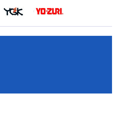
КА
И
И
ИЕ