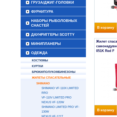
ГРУЗА/ДЖИГ-ГОЛОВКИ
ФУРНИТУРА
НАБОРЫ РЫБОЛОВНЫХ
СНАСТЕЙ
В корзину
ДАУНРИГГЕРЫ SCOTTY
Жилет спас
МИНИПЛАНЕРЫ
самонадувн
051K Red F
ОДЕЖДА
КОСТЮМЫ
КУРТКИ
БРЮКИ/ПОЛУКОМБИНЕЗОНЫ
ЖИЛЕТЫ СПАСАТЕЛЬНЫЕ
SHIMANO
SHIMANO VF-110X LIMITED
RRO
VF-110V LIMITED PRO
NEXUS VF-120W
SHIMANO LIMITED PRO VF-
В корзину
130W
NEXUS VF-121T