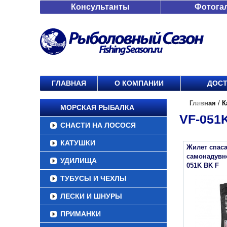
Консультанты
Фотога
ГЛАВНАЯ
О КОМПАНИИ
ДОСТ
Главная
/
К
МОРСКАЯ РЫБАЛКА
VF-051
СНАСТИ НА ЛОСОСЯ
КАТУШКИ
Жилет спас
самонадувн
УДИЛИЩА
051K BK F
ТУБУСЫ И ЧЕХЛЫ
ЛЕСКИ И ШНУРЫ
ПРИМАНКИ