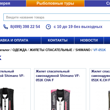
лерея
Рыболовные туры
С
8(499) 398 22 54
с 10 до 19 без выходных
АВКА И ОПЛАТА
КОНТАКТЫ
НОВОСТИ
аталог
/
ОДЕЖДА
/
ЖИЛЕТЫ СПАСАТЕЛЬНЫЕ
/
SHIMANO
/
VF-051K
K
ательный
Жилет спасательный
Жилет спа
ой Shimano VF-
самонадувной Shimano VF-
самонадувн
051K CHA F
051K K.CH 