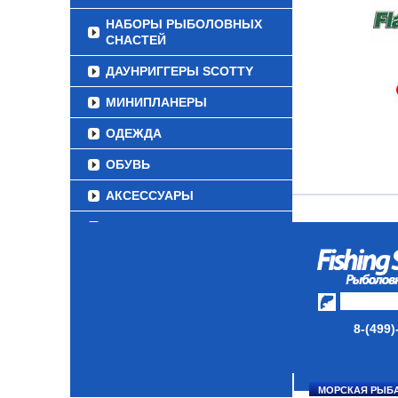
НАБОРЫ РЫБОЛОВНЫХ
СНАСТЕЙ
ДАУНРИГГЕРЫ SCOTTY
МИНИПЛАНЕРЫ
ОДЕЖДА
ОБУВЬ
АКСЕССУАРЫ
ЛАКИ ДЛЯ ПРИМАНОК
ПОДВОДНЫЕ КАМЕРЫ
ЭХОЛОТЫ
ЗИМНЯЯ РЫБАЛКА
8-(499)
СУМКИ/РЮКЗАКИ
ЯЩИКИ/КОРОБКИ
МОРСКАЯ РЫБ