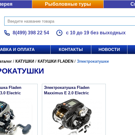
лерея
Рыболовные туры
С
8(499) 398 22 54
с 10 до 19 без выходных
АВКА И ОПЛАТА
КОНТАКТЫ
НОВОСТИ
аталог
/
КАТУШКИ
/
КАТУШКИ FLADEN
/
Электрокатушки
РОКАТУШКИ
шка Fladen
Электрокатушка Fladen
.0 Electric
Maxximus E 2.0 Electric