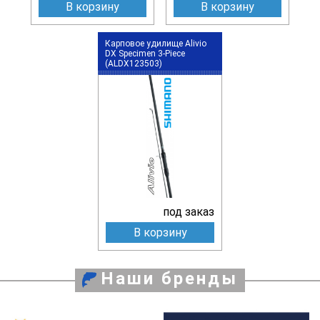
В корзину
В корзину
Карповое удилище Alivio
DX Specimen 3-Piece
(ALDX123503)
под заказ
В корзину
Наши бренды