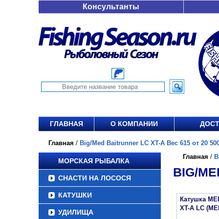
Консультанты
ГЛАВНАЯ
О КОМПАНИИ
ДОСТ
Главная
/
Big/Med Baitrunner LC XT-A Вес 615 от 20 500
Главная
/
B
МОРСКАЯ РЫБАЛКА
BIG/ME
СНАСТИ НА ЛОСОСЯ
КАТУШКИ
Катушка ME
XT-A LC (ME
УДИЛИЩА