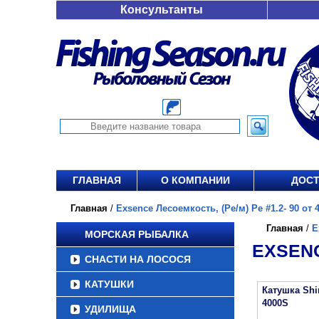
Консультанты
ГЛАВНАЯ
О КОМПАНИИ
ДОСТ
Главная
/
Exsence Лесоемкость, (Ре/м) Pe #1.2- 90 от 4
Главная
/
E
МОРСКАЯ РЫБАЛКА
EXSENC
СНАСТИ НА ЛОСОСЯ
КАТУШКИ
Катушка Sh
4000S
УДИЛИЩА