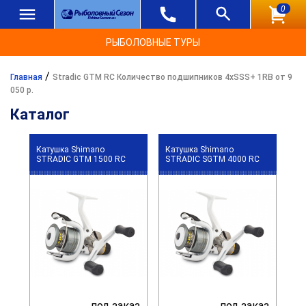
0
РЫБОЛОВНЫЕ ТУРЫ
/
Главная
Stradic GTM RC Количество подшипников 4хSSS+ 1RB от 9
050 р.
Каталог
Катушка Shimano
Катушка Shimano
STRADIC GTM 1500 RC
STRADIC SGTM 4000 RC
под заказ
под заказ